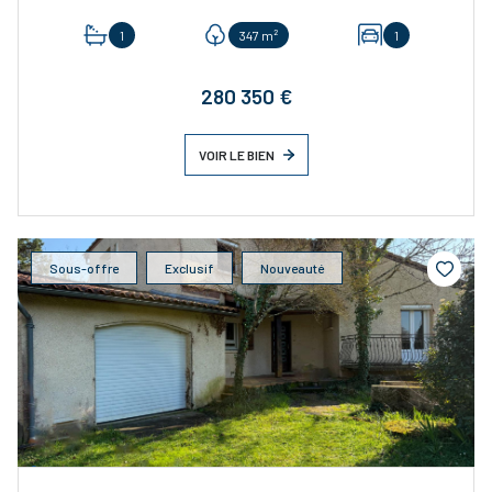
1
347 m²
1
280 350 €
VOIR LE BIEN
Sous-offre
Exclusif
Nouveauté