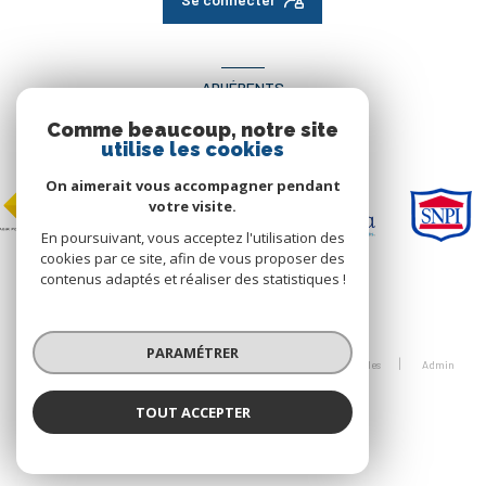
ADHÉRENTS
Comme beaucoup, notre site
Nous adhérons
utilise les cookies
On aimerait vous accompagner pendant
votre visite.
En poursuivant, vous acceptez l'utilisation des
cookies par ce site, afin de vous proposer des
contenus adaptés et réaliser des statistiques !
© 2026 | Tous droits réservés
PARAMÉTRER
Nos honoraires
Nos partenaires
Mentions légales
Admin
Politique RGPD
Cookies
TOUT ACCEPTER
Réalisé par :