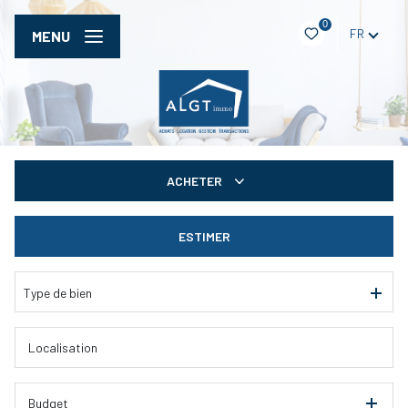
0
FR
MENU
ACHETER
De l'ancien
ESTIMER
De l'immo pro
Type de bien
Budget