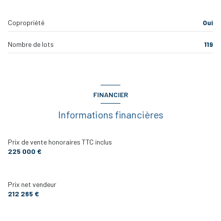
visiophone
TOILETTES
1 m²
Copropriété
Oui
RANGEMENT
1 m²
interphone
Nombre de lots
119
TERRASSE
37 m²
accès handicapé
CHAMBRE 2
10 m²
FINANCIER
Informations financières
Prix de vente honoraires TTC inclus
225 000 €
Prix net vendeur
212 265 €