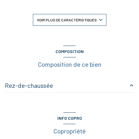
1 salle(s) de bain
construit en 2016
VOIR PLUS DE CARACTÉRISTIQUES
cuisine américaine (équipée)
Chauffage individuel : convecteur (electrique)
COMPOSITION
Composition de ce bien
2ème étage
2 étage(s)
Rez-de-chaussée
ascenseur
ENTREE+ DGT
8 m²
vue dégagée
SEJOUR/CUISINE
27 m²
INFO COPRO
CHAMBRE 1
12 m²
terrasse
Copropriété
SALLE DE BAINS
5 m²