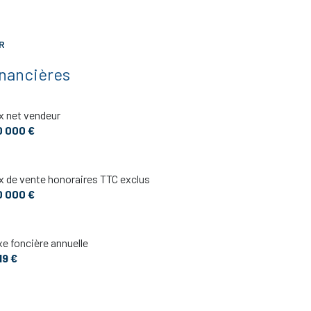
1.33 m²
2.94 m²
R
inancières
x net vendeur
0 000 €
x de vente honoraires TTC exclus
0 000 €
e foncière annuelle
19 €