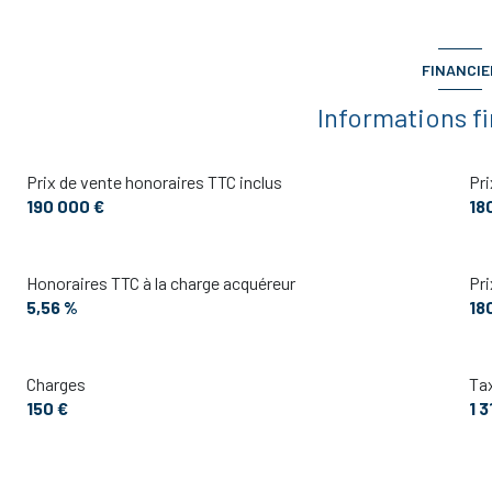
WC
cellier
FINANCIE
Informations f
Prix de vente honoraires TTC inclus
Pri
190 000 €
18
Honoraires TTC à la charge acquéreur
Pri
5,56 %
18
Charges
Tax
150 €
1 3