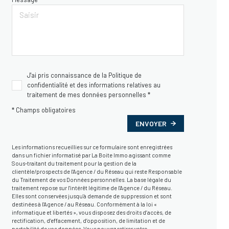
J'ai pris connaissance de la Politique de
confidentialité et des informations relatives au
traitement de mes données personnelles *
* Champs obligatoires
ENVOYER
Les informations recueillies sur ce formulaire sont enregistrées
dans un fichier informatisé par La Boite Immo agissant comme
Sous-traitant du traitement pour la gestion de la
clientèle/prospects de l'Agence / du Réseau qui reste Responsable
du Traitement de vos Données personnelles. La base légale du
traitement repose sur l'intérêt légitime de l'Agence / du Réseau.
Elles sont conservées jusqu'à demande de suppression et sont
destinées à l'Agence / au Réseau. Conformément à la loi «
informatique et libertés », vous disposez des droits d’accès, de
rectification, d’effacement, d’opposition, de limitation et de
portabilité de vos données. Vous pouvez retirer votre