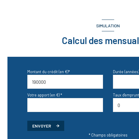
SIMULATION
Calcul des mensual
Montant du crédit (en €)*
Durée (années)
Votre apport (en €) *
Taux d'emprunt
ENVOYER
* Champs obligatoires