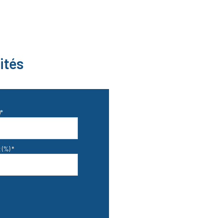
ités
*
 (%) *