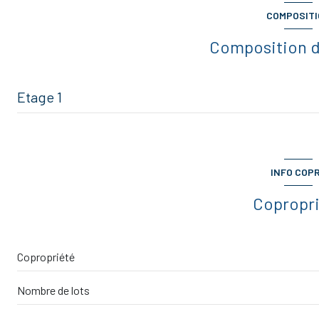
COMPOSIT
terrasse
Composition d
Etage 1
entrée
cuisine
INFO COP
salon/sejour
Copropr
DEGAGEMENT
chambre
Copropriété
chambre
Nombre de lots
salle de bain