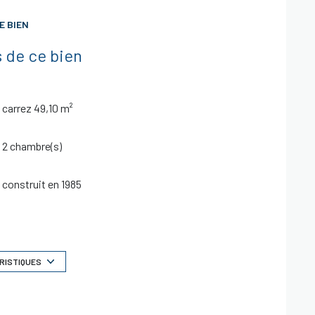
E BIEN
vendeur :
Honoraires :
5,56
180 000 €
% à la charge de
 de ce bien
ontactez ALGT IMMO pour une visiteprivée.
carrez 49,10 m²
2 chambre(s)
construit en 1985
Chauffage individuel : chaudière (gaz)
1 niveau(x)
RISTIQUES
cave