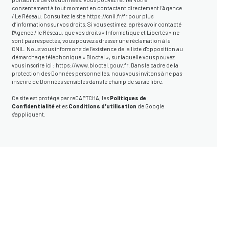
consentement à tout moment en contactant directement l’Agence
/ Le Réseau. Consultez le site
https://cnil.fr/fr
pour plus
d’informations sur vos droits. Si vous estimez, après avoir contacté
l'Agence / le Réseau, que vos droits « Informatique et Libertés » ne
sont pas respectés, vous pouvez adresser une réclamation à la
CNIL. Nous vous informons de l’existence de la liste d'opposition au
démarchage téléphonique « Bloctel », sur laquelle vous pouvez
vous inscrire ici :
https://www.bloctel.gouv.fr
. Dans le cadre de la
protection des Données personnelles, nous vous invitons à ne pas
inscrire de Données sensibles dans le champ de saisie libre.
Ce site est protégé par reCAPTCHA, les
Politiques de
Confidentialité
et es
Conditions d'utilisation
de Google
s'appliquent.