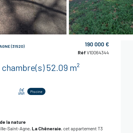
190 000 €
GNE (31520)
Réf
V10064344
Appartement 3 pièce(s) 2 chambre(s) 52.09 m²
Piscine
de la nature
ille-Saint-Agne,
La Chêneraie
, cet appartement T3