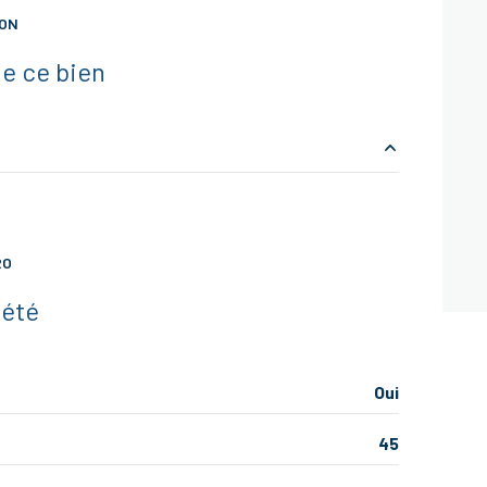
ION
interphone
e ce bien
2.9 m²
5.24 m²
RO
16.11 m²
iété
0.84 m²
9.24 m²
Oui
8.94 m²
45
4.5 m²