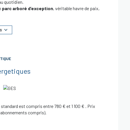
au quotidien.
un
parc arboré d’exception
, véritable havre de paix,
 Ici, chaque saison révèle une atmosphère unique : la
tôt, le plaisir retrouvé de la
piscine de la
S
 son
équilibre parfait entre fonctionnalité et
re sur une
terrasse exposée plein sud
, véritable
ants privilégiés en toute intimité.
e un espace de vie convivial et harmonieux. L’espace
TIQUE
ne salle de bain et des toilettes indépendantes, offrant
ergetiques
’une
place de stationnement privative
ainsi que
ment naturel préservé
, sans renoncer à la praticité
ces, transports et du métro
.
tandard est compris entre 780 € et 1 100 € . Prix
3 (abonnements compris).