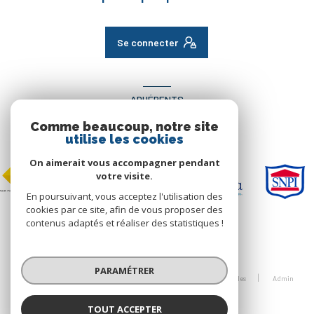
Se connecter
ADHÉRENTS
Comme beaucoup, notre site
Nous adhérons
utilise les cookies
On aimerait vous accompagner pendant
votre visite.
En poursuivant, vous acceptez l'utilisation des
cookies par ce site, afin de vous proposer des
contenus adaptés et réaliser des statistiques !
© 2026 | Tous droits réservés
PARAMÉTRER
Nos honoraires
Nos partenaires
Mentions légales
Admin
Politique RGPD
Cookies
TOUT ACCEPTER