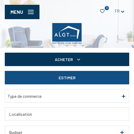
0
FR
MENU
ACHETER
De l'ancien
ESTIMER
De l'immo pro
Type de commerce
Budget