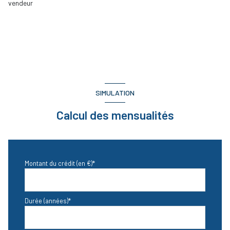
vendeur
SIMULATION
Calcul des mensualités
Montant du crédit (en €)*
Durée (années)*