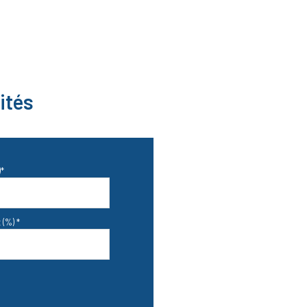
m²
m²
ités
*
 (%) *