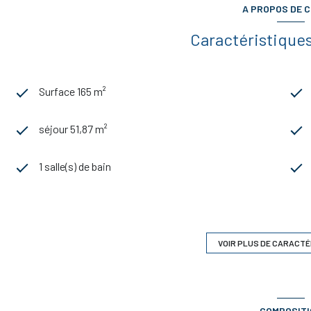
A PROPOS DE C
Caractéristiques
Surface 165 m²
séjour 51,87 m²
1 salle(s) de bain
construit en 2007
Chauffage individuel : radiateur (gaz)
VOIR PLUS DE CARACTÉ
1 parking(s)
COMPOSIT