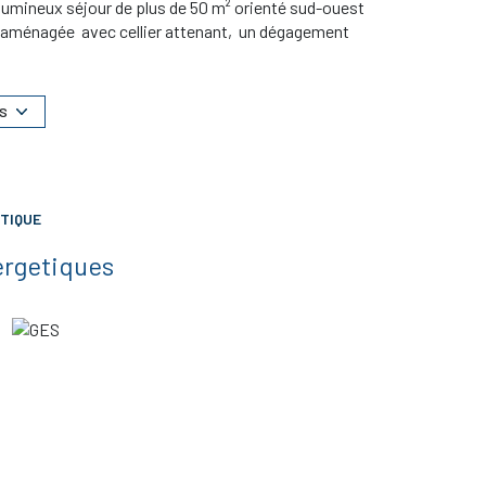
lumineux séjour de plus de 50 m² orienté sud-ouest
et aménagée avec cellier attenant, un dégagement
. A l'étage le coin nuit où un dégagement dessert 2
utre, une salle de bains et des toilettes. La maison
e piscine.Villa aux prestations de qualité ( vide
S
net vendeur 511.675,00 € dont 5.5% d'honoraires charge
TIQUE
ergetiques