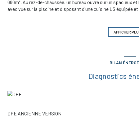
686m². Au rez-de-chaussée, un bureau ouvre sur un spacieux et 
avec vue sur la piscine et disposant d'une cuisine US équipée 
distribue une chambre avec placard, une salle d'eau des toilettes
spacieuses chambres avec dressing pour l'une et placard pour l'a
dispose d'un garage double. Le jardin clos et arboré est doté d'un
AFFICHER PLU
sanitaire, volets roulants électriques, alarme, ..). DPE B, prix 
acquéreur. Prix net vendeur 485.000,00 €
BILAN ÉNERGÉ
Diagnostics én
DPE ANCIENNE VERSION