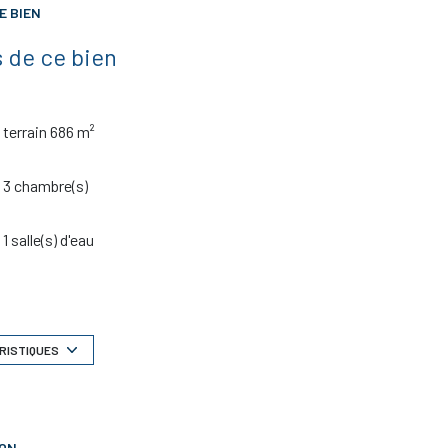
E BIEN
 de ce bien
terrain 686 m²
3 chambre(s)
1 salle(s) d'eau
cuisine américaine (équipée)
1 garage(s)
RISTIQUES
exposition Sud-Ouest
ION