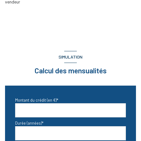
vendeur
SIMULATION
Calcul des mensualités
Montant du crédit (en €)*
Durée (années)*