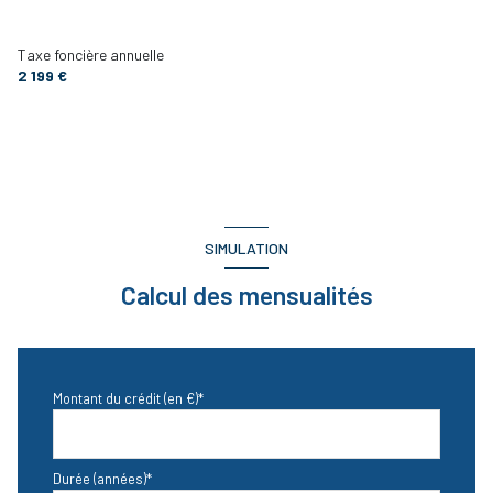
CHAMBRE 3
12 m²
Taxe foncière annuelle
CHAMBRE 2
12 m²
2 199 €
CHAMBRE 1
10 m²
HALL
14 m²
DEGAGEMENT
10 m²
CUISINE D'ETE
11 m²
SIMULATION
CELLIER
6 m²
Calcul des mensualités
CUISINE
24 m²
SALON
25 m²
SALLE A MANGER
35 m²
Montant du crédit (en €)*
RANGEMENT HALL
2 m²
Durée (années)*