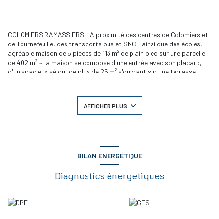
COLOMIERS RAMASSIERS - A proximité des centres de Colomiers et
de Tournefeuille, des transports bus et SNCF ainsi que des écoles,
agréable maison de 5 pièces de 113 m² de plain pied sur une parcelle
de 402 m².~La maison se compose d'une entrée avec son placard,
d'un spacieux séjour de plus de 25 m² s'ouvrant sur une terrasse
couverte d'environ de 18 m², d'une cuisine séparée et joliment
aménagée et équipée, d'une buanderie, de trois jolies chambres avec
placard, d'une suite parentale avoisinant les 21 m² avec sa salle
+6
AFFICHER PLUS
d'eau privative, d'une salle de bains et de deux toilettes.~Dans le
jardin clos et arboré, vos trouverez un bel abri d'environ 10m².~Le
chauffage est au gaz. L'eau peut être également chauffée par des
panneaux solaires. ~Les prestations sont de qualité. Idéal
famille.~DPE: C- PRIX DE VENTE 282 000,00 ? dont 3,68 %TTC
d'honoraires charge acquéreur.
BILAN ÉNERGÉTIQUE
Diagnostics énergetiques