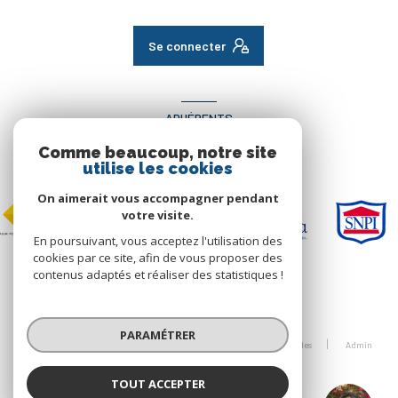
Se connecter
ADHÉRENTS
Comme beaucoup, notre site
Nous adhérons
utilise les cookies
On aimerait vous accompagner pendant
votre visite.
En poursuivant, vous acceptez l'utilisation des
cookies par ce site, afin de vous proposer des
contenus adaptés et réaliser des statistiques !
© 2026 | Tous droits réservés
PARAMÉTRER
Nos honoraires
Nos partenaires
Mentions légales
Admin
Politique RGPD
Cookies
TOUT ACCEPTER