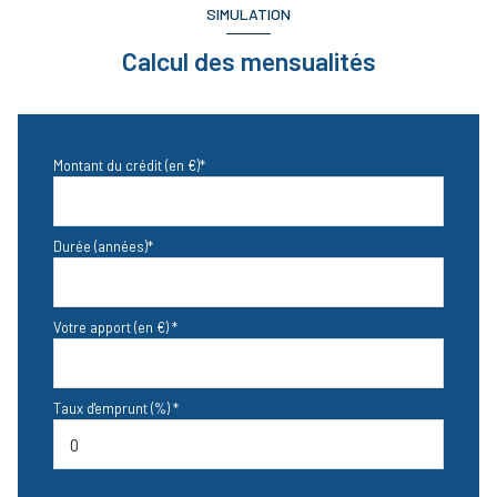
SIMULATION
SALLE D'EAU
2 m²
Calcul des mensualités
TOILETTES
1 m²
TERRASSE
18 m²
Montant du crédit (en €)*
Durée (années)*
Votre apport (en €) *
Taux d'emprunt (%) *