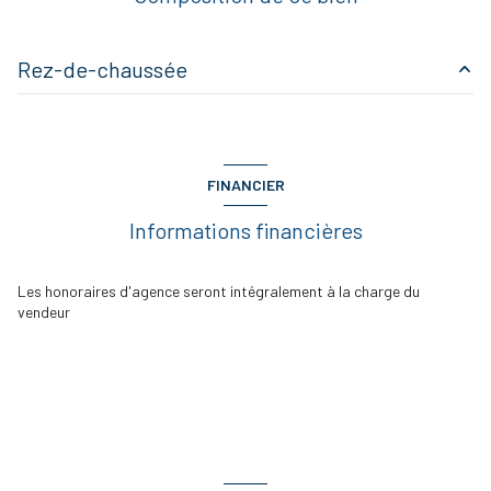
Rez-de-chaussée
TOILETTES
1 m²
ENTREE
7 m²
FINANCIER
SEJOUR
25 m²
Informations financières
CUISINE
7 m²
DEGAGEMENT
3 m²
Les honoraires d'agence seront intégralement à la charge du
vendeur
CHAMBRE 1
21 m²
CHAMBRE 2
10 m²
CHAMBRE 3
10 m²
CHAMBRE 4
8 m²
SALLE DE BAINS
3 m²