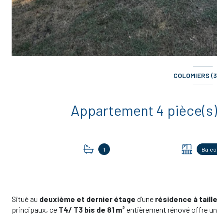
COLOMIERS (3
1
Balco
Situé au
deuxième et dernier étage
d’une
résidence à tail
principaux, ce
T4/
T3 bis de 81 m²
entièrement rénové offre un c