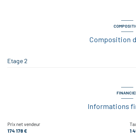
COMPOSIT
Composition d
Etage 2
entrée
cellier
FINANCIE
cuisine
Informations f
SALLE A MANGER
Prix net vendeur
Tax
SALON
174 178 €
1 
DEGAGEMENT