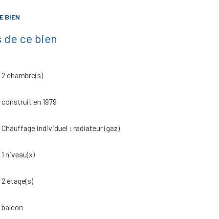
E BIEN
 de ce bien
2 chambre(s)
construit en 1979
Chauffage individuel : radiateur (gaz)
1 niveau(x)
2 étage(s)
balcon