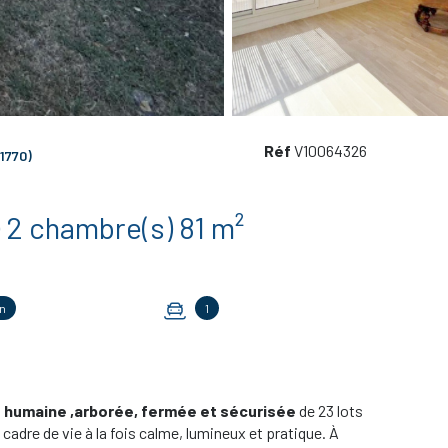
Réf
V10064326
1770)
Appartement 4 pièce(s) 2 chambre(s) 81 m²
n
1
le humaine ,arborée, fermée et sécurisée
de 23 lots
adre de vie à la fois calme, lumineux et pratique. À