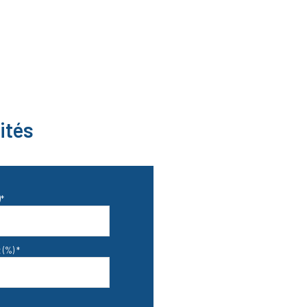
2.32 m²
11.43 m²
9.75 m²
4.46 m²
ités
1.76 m²
*
 (%) *