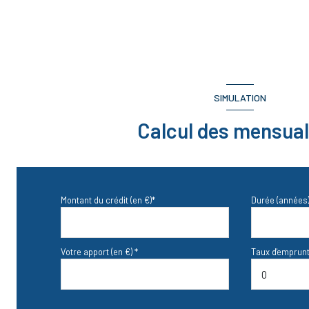
dressing
chambre
chambre
SIMULATION
salle de bain
Calcul des mensual
WC
Montant du crédit (en €)*
Durée (années)
Votre apport (en €) *
Taux d'emprunt