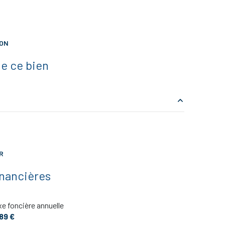
ION
e ce bien
7.86 m²
3.34 m²
R
11.66 m²
inancières
10.55 m²
e foncière annuelle
18.27 m²
489 €
2.66 m²