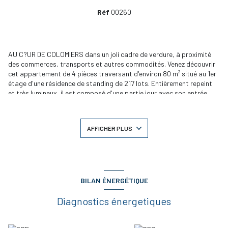
Réf
00260
AU C?UR DE COLOMIERS dans un joli cadre de verdure, à proximité
des commerces, transports et autres commodités. Venez découvrir
cet appartement de 4 pièces traversant d'environ 80 m² situé au 1er
étage d'une résidence de standing de 217 lots. Entièrement repeint
et très lumineux, il est composé d'une partie jour avec son entrée
distribuant d'un coté une cuisine fermée équipée ouverte sur une
spacieuse terrasse, d'un beau séjour avec sa baie vitrée donnant
également sur la terrasse. La partie nuit comprend un couloir de
AFFICHER PLUS
distribution, trois chambres avec placard, une salle de bains et des
toilettes. Le chauffage est électrique. L'appartement est vendu avec
deux places de parking et un cellier en sous-sol. IDÉAL FAMILLE.
charges courantes annuelles de copropriété 1642,43 ?~DPE D - PRIX
DE VENTE 220 000,00 ? dont 6 % TTC d'honoraires charge
acquéreur.
BILAN ÉNERGÉTIQUE
Diagnostics énergetiques