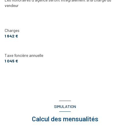
vendeur
TOILETTES
1 m²
accès handicapé
SEJOUR
24 m²
CUISINE
7 m²
Charges
1 642 €
CHAMBRE 1
9 m²
Taxe foncière annuelle
1 045 €
SIMULATION
Calcul des mensualités