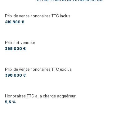
DEGAGEMENT
6.30 m²
piscinable
chambre
25 m²
Prix de vente honoraires TTC inclus
419 890 €
chambre
12.08 m²
accès handicapé
chambre
9.40 m²
Prix net vendeur
salle de bain
6.22 m²
398 000 €
WC
1.50 m²
cellier
m²
Prix de vente honoraires TTC exclus
398 000 €
garage
14 m²
terrasse
7.28 m²
Honoraires TTC à la charge acquéreur
PORCHE
3.25 m²
5,5 %