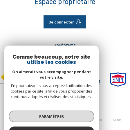
Espace propriétaire
Se connecter
ADHÉRENTS
Comme beaucoup, notre site
Nous adhérons
utilise les cookies
On aimerait vous accompagner pendant
votre visite.
En poursuivant, vous acceptez l'utilisation des
cookies par ce site, afin de vous proposer des
contenus adaptés et réaliser des statistiques !
© 2026 | Tous droits réservés
PARAMÉTRER
Nos honoraires
Nos partenaires
Mentions légales
Admin
Politique RGPD
Cookies