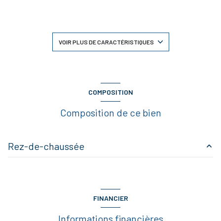
1 salle(s) de bain
construit en 1998
VOIR PLUS DE CARACTÉRISTIQUES
cuisine séparée
Chauffage individuel : radiateur (gaz)
COMPOSITION
Composition de ce bien
1 garage(s)
2 parking(s)
Rez-de-chaussée
1 niveau(x)
entrée
5.27 m²
vue Dégagée
salon/sejour
30.16 m²
FINANCIER
cuisine
11.47 m²
terrasse
Informations financières