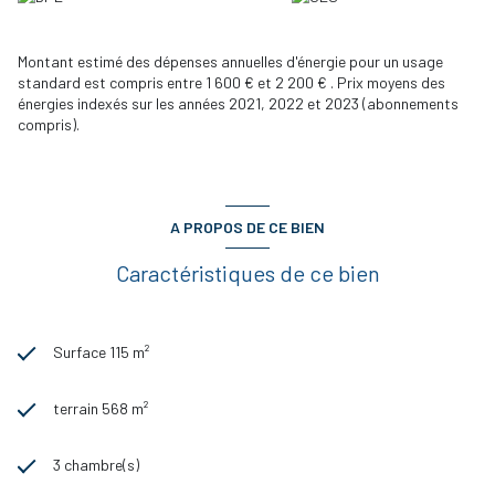
bénéficier du confort d’une maison de plain-pied dans un quartier
paisible et verdoyant.
DPE D - Prix de vente 419890 € dont 5,5% d'honoraires à la charge
Montant estimé des dépenses annuelles d'énergie pour un usage
de l'acquéreur. Prix net vendeur 398000 €.
standard est compris entre 1 600 € et 2 200 € . Prix moyens des
Les informations sur les risques auxquels ce bien est exposé sont
énergies indexés sur les années 2021, 2022 et 2023 (abonnements
disponibles sur le site Géorisques : www.georisques.gouv.fr
compris).
Contactez-nous dès aujourd’hui pour organiser une visite et
découvrir tout le potentiel de cette belle maison familiale.
A PROPOS DE CE BIEN
Caractéristiques de ce bien
Surface 115 m²
terrain 568 m²
3 chambre(s)