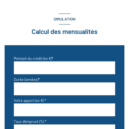
SIMULATION
Calcul des mensualités
Montant du crédit (en €)*
Durée (années)*
Votre apport (en €) *
Taux d'emprunt (%) *