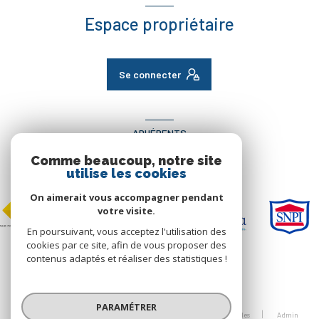
Espace propriétaire
Se connecter
ADHÉRENTS
Comme beaucoup, notre site
Nous adhérons
utilise les cookies
On aimerait vous accompagner pendant
votre visite.
En poursuivant, vous acceptez l'utilisation des
cookies par ce site, afin de vous proposer des
contenus adaptés et réaliser des statistiques !
© 2026 | Tous droits réservés
PARAMÉTRER
Nos honoraires
Nos partenaires
Mentions légales
Admin