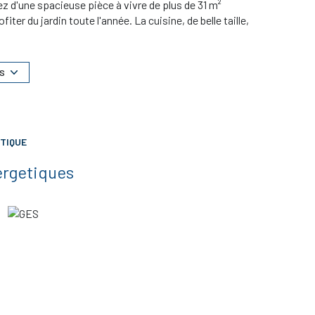
 d'une spacieuse pièce à vivre de plus de 31 m²
er du jardin toute l'année. La cuisine, de belle taille,
r la cave, la buanderie et le garage et se prolonge sur
z d'un espace nuit se composant d'un dégagement avec
ec toilettes. A l'étage, le coin nuit distribue trois
S
au jardin clos et arboré est arrosé grace à l'eau de son
 dispose de belles prestations (chaudière à condensation
 une famille.DPE C montant estimé des dépenses
% TTC d'honoraires charge acqureur ne rentrant pas
TIQUE
vous voulez en savoir plus, entrez rapidement en
ergetiques