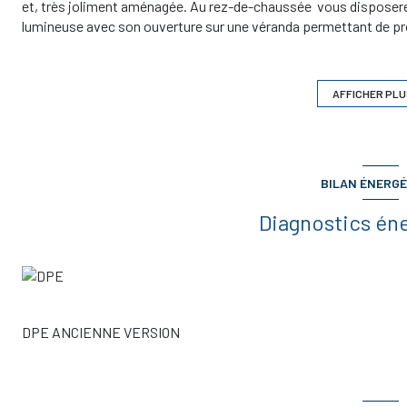
et, très joliment aménagée. Au rez-de-chaussée vous disposerez
lumineuse avec son ouverture sur une véranda permettant de profit
est aménagée. Elle donne accès à une arrière cuisine qui ouvre su
une seconde véranda . Toujouz en rez de jardin, vous profitere
placard, d'une chambre donnant sur le jardin et d'une salle d'eau av
AFFICHER PLU
chambres, une salle de bains et des toilettes. A l'extérieur, un be
puits et dispose d'une belle terrasse ensoleillée. Cette maison
récente, jardin piscinable,double vitrage...) et est idéale pour
annuelles d'energie 985,00 € - PRIX DE VENTE 299.500 € dont 6
BILAN ÉNERGÉ
dans l'assiette des impots, prix net vendeur : 282 547,00 €. Si 
contact avec l'agence immobilière ALGT IMMO.
Diagnostics én
DPE ANCIENNE VERSION