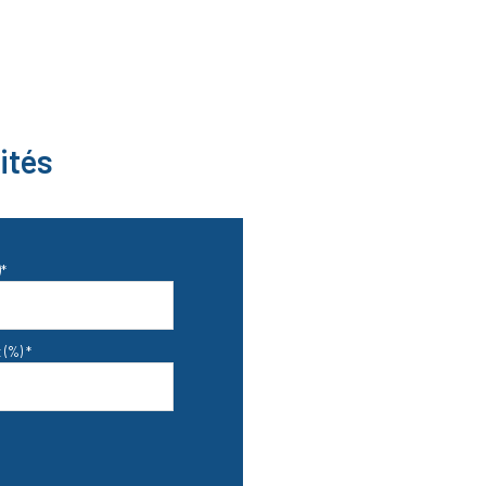
ités
*
 (%) *