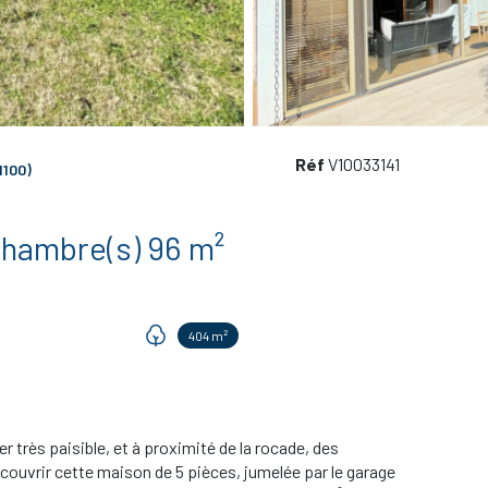
Réf
V10033141
1100)
Maison 5 pièce(s) 4 chambre(s) 96 m²
404 m²
ès paisible, et à proximité de la rocade, des
uvrir cette maison de 5 pièces, jumelée par le garage