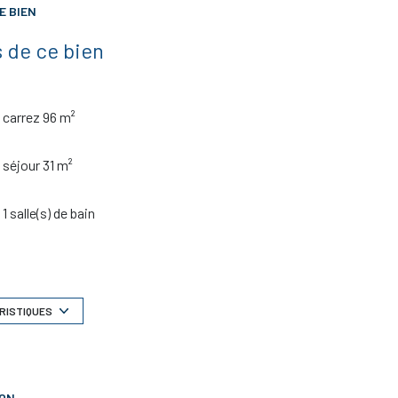
E BIEN
 de ce bien
carrez 96 m²
séjour 31 m²
1 salle(s) de bain
construit en 1989
1 garage(s)
RISTIQUES
exposition Sud-Est
ION