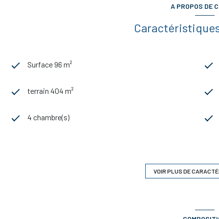
A PROPOS DE C
Caractéristiques
Surface 96 m²
terrain 404 m²
4 chambre(s)
1 salle(s) d'eau
cuisine séparée (équipée)
VOIR PLUS DE CARACTÉ
1 parking(s)
COMPOSIT