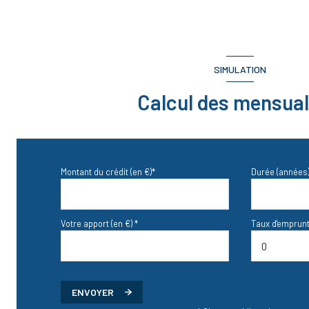
SIMULATION
Calcul des mensual
Montant du crédit (en €)*
Durée (années)
Votre apport (en €) *
Taux d'emprunt
ENVOYER