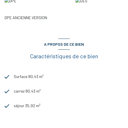
l'assiette de l'impôt. Prix net vendeur 245.000,00 €. Si vous voulez
plus d'informations ou avez besoin d'aide dans votre recherche de
logement, l'agence immobilière ALGT IMMO est à votre disposition.
VISITE GUIDEE VIRTUELLE proposée.
DPE ANCIENNE VERSION
A PROPOS DE CE BIEN
Caractéristiques de ce bien
Surface 80,43 m²
carrez 80,43 m²
séjour 35,92 m²
3 chambre(s)