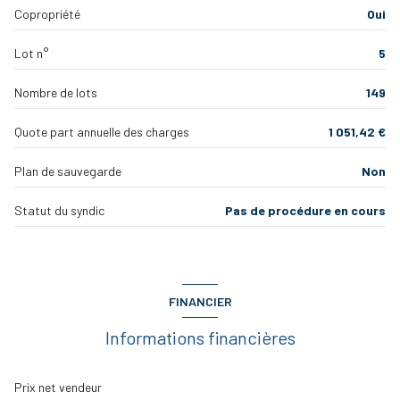
Copropriété
Oui
salle de bain
5.27 m²
interphone
Lot n°
5
WC
1.22 m²
quartier la ramee, SAINT SIMON - ROND POIND DE DIANE
Nombre de lots
149
Quote part annuelle des charges
1 051,42 €
Plan de sauvegarde
Non
Statut du syndic
Pas de procédure en cours
FINANCIER
Informations financières
Prix net vendeur