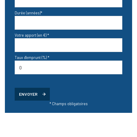
Durée (années)*
Votre apport (en €) *
Taux d'emprunt (%) *
ENVOYER
* Champs obligatoires