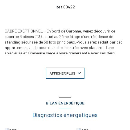
Réf
00422
CADRE EXEPTIONNEL - En bord de Garonne, venez découvrir ce
superbe 3 pièces (T3) , situé au 2éme étage d'une résidence de
standing sécurisée de 38 lots principaux.~Vous serez séduit par cet
appartement . Il dispose d'une belle entrée avec placard, d'une
spacieuse et lumineuse pièce à vivre traversante avec ses deux
terrasses l'une donnant sur la Garonne, l'autre sur le jardin privatif
de la résidence. Vous profiterez d'une cuisine ouverte entièrement
aménagée et équipée, de deux chambres avec placard et d'une salle
AFFICHER PLUS
de bains et de toilettes~En sous sol une place de parking.~Belles
prestations pour cet appartement coup de c?ur( parquet,
parking...)~DPE C - charges annuelles de coporopriété : 1688,74? -
Prix de vente 385.075,00 ? dont 5.5 % 'honoraires charge acquéreur.
BILAN ÉNERGÉTIQUE
Diagnostics énergetiques