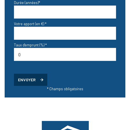
Durée (années)*
Votre apport (en €) *
Taux d'emprunt (%) *
ENVOYER
* Champs obligatoires