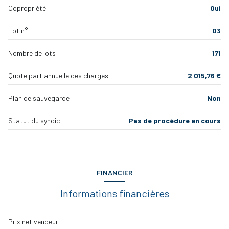
Copropriété
Oui
salle de bain
3.48 m²
terrasse
Lot n°
03
DEGAGEMENT
5.13 m²
interphone
salle d'eau
2.36 m²
Nombre de lots
171
WC
1.25 m²
quartier sept deniers
Quote part annuelle des charges
2 015,76 €
Plan de sauvegarde
Non
Statut du syndic
Pas de procédure en cours
FINANCIER
Informations financières
Prix net vendeur