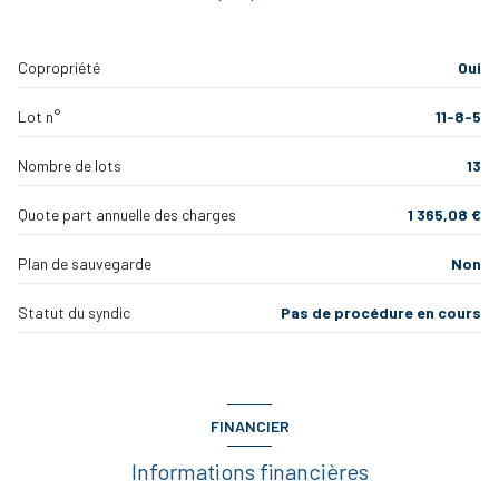
chambre
13.53 m²
quartier AV DE LA GLOIRE, saint aubin
Copropriété
Oui
chambre
15.10 m²
bureau
8.68 m²
Lot n°
11-8-5
dressing
5.11 m²
Nombre de lots
13
salle de bain
7.29 m²
Quote part annuelle des charges
1 365,08 €
WC
1.45 m²
Plan de sauvegarde
Non
balcon
2.23 m²
balcon
2.23 m²
Statut du syndic
Pas de procédure en cours
balcon
2.23 m²
balcon
11.4 m²
WC
1.42 m²
FINANCIER
Informations financières