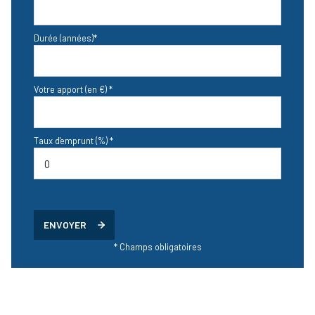
Durée (années)*
Votre apport (en €) *
Taux d'emprunt (%) *
ENVOYER
* Champs obligatoires