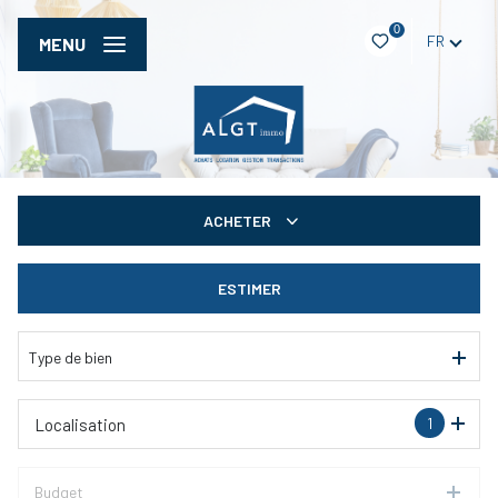
0
FR
MENU
ACHETER
De l'ancien
ESTIMER
De l'immo pro
Type de bien
1
Localisation
Budget