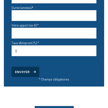
Durée (années)*
Votre apport (en €) *
Taux d'emprunt (%) *
ENVOYER
* Champs obligatoires