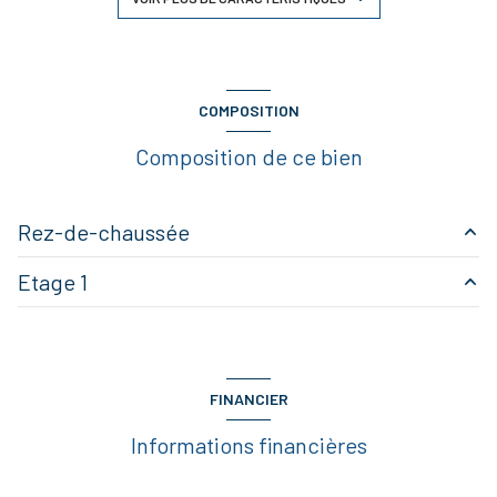
1 salle(s) de bain
2 salle(s) d'eau
COMPOSITION
Composition de ce bien
construit en 1972
cuisine séparée (semi-équipée)
Rez-de-chaussée
Chauffage central : convecteur (electrique)
Etage 1
entrée
4 m²
2 garage(s)
salon/sejour
25 m²
suite
30 m²
cuisine
20 m²
1 niveau(x)
DEGAGEMENT
14 m²
FINANCIER
chambre
12 m²
suite
21 m²
vue dégagée
Informations financières
chambre
9 m²
bureau
8 m²
cave