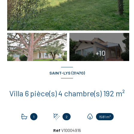
+10
SAINT-LYS (31470)
Villa 6 pièce(s) 4 chambre(s) 192 m²
1
2
1581 m²
Réf
V10004916