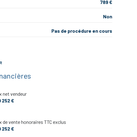
789 €
Non
Pas de procédure en cours
R
inancières
x net vendeur
9 252 €
x de vente honoraires TTC exclus
9 252 €