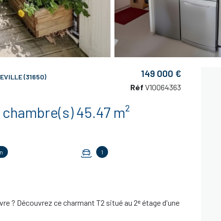
149 000 €
VILLE (31650)
Réf
V10064363
Appartement 2 pièce(s) 1 chambre(s) 45.47 m²
n
1
ivre ? Découvrez ce charmant T2 situé au 2ᵉ étage d'une