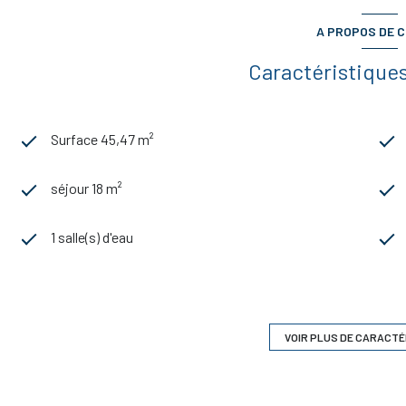
A PROPOS DE C
Caractéristiques
Surface 45,47 m²
séjour 18 m²
1 salle(s) d'eau
cuisine séparée (semi-équipée)
exposition Sud
VOIR PLUS DE CARACTÉ
2ème étage