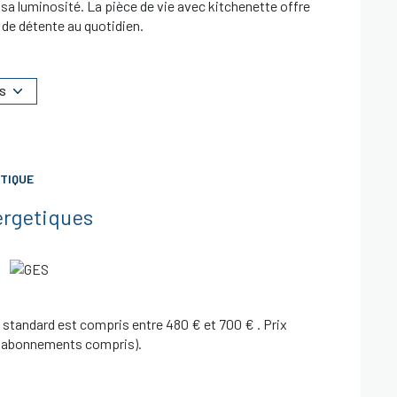
sa luminosité. La pièce de vie avec kitchenette offre
 de détente au quotidien.
 directement sur une agréable loggia de plus de 13 m²,
nstitue un lieu privilégié pour prendre vos repas,
rs.
S
es complètent l'ensemble.
lace de parking privative en sous-sol sécurisé.
omprenant 56 lots à usage d'habitation, cette adresse
mmodités, des transports et des principaux axes de
TIQUE
n premier achat ou d'un investissement locatif, ce bien
ergetiques
standard est compris entre 480 € et 700 € . Prix
3 (abonnements compris).
t disponibles sur le site
Géorisques