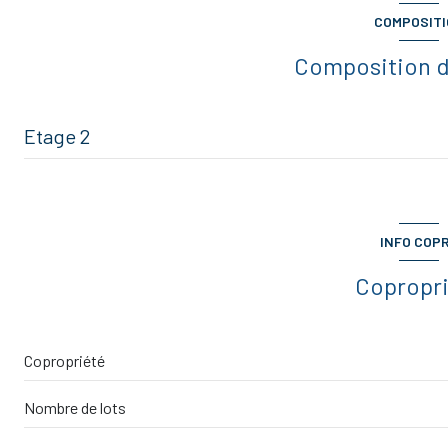
COMPOSIT
vue sur jardin
Composition d
Etage 2
entrée
salon/sejour
INFO COP
chambre
Copropr
salle d'eau
WC
Copropriété
Nombre de lots