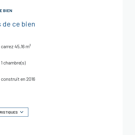
E BIEN
 de ce bien
carrez 45,16 m²
1 chambre(s)
construit en 2016
Chauffage collectif : chaudière (gaz)
1 niveau(x)
RISTIQUES
2 étage(s)