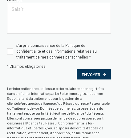
J'ai pris connaissance de la Politique de
confidentialité et des informations relatives au
traitement de mes données personnelles *
* Champs obligatoires
ENVOYER
Les informations recueillies sur ce formulaire sont enregistrées
dans un fichier informatisé par La Boite Immo agissant comme
Sous-traitant du traitement pour la gestion de la
clientèle/prospects de l'Agence / du Réseau qui reste Responsable
du Traitement de vos Données personnelles. La base légale du
traitement repose sur l'intérêt légitime de l'Agence / du Réseau.
Elles sont conservées jusqu'à demande de suppression et sont
destinées à l'Agence / au Réseau. Conformément à la loi «
informatique et libertés », vous disposez des droits d’accès, de
rectification, d’effacement, d’opposition, de limitation et de
portabilité de vos données. Vous pouvez retirer votre