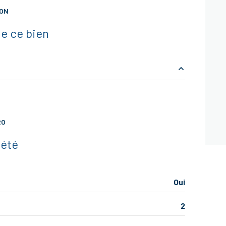
ION
balcon
e ce bien
8.45 m²
18.32 m²
RO
12.45 m²
iété
4.26 m²
1.99 m²
Oui
2