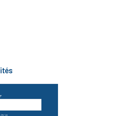
ités
*
 (%) *