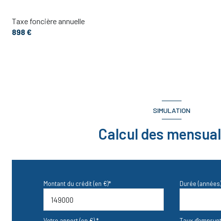
Taxe foncière annuelle
898 €
SIMULATION
Calcul des mensual
Montant du crédit (en €)*
Durée (années)
Votre apport (en €) *
Taux d'emprunt