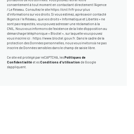
consentement à tout moment en contactant directement l’Agence
/ Le Réseau. Consultez le site
https://cnil.fr/fr
pour plus
d’informations sur vos droits. Si vous estimez, après avoir contacté
l'Agence / le Réseau, que vos droits « Informatique et Libertés » ne
sont pas respectés, vous pouvez adresser une réclamation à la
CNIL. Nous vous informons de l’existence de la liste d'opposition au
démarchage téléphonique « Bloctel », sur laquelle vous pouvez
vous inscrire ici :
https://www.bloctel.gouv.fr
. Dans le cadre de la
protection des Données personnelles, nous vous invitons à ne pas
inscrire de Données sensibles dans le champ de saisie libre.
Ce site est protégé par reCAPTCHA, les
Politiques de
Confidentialité
et es
Conditions d'utilisation
de Google
s'appliquent.