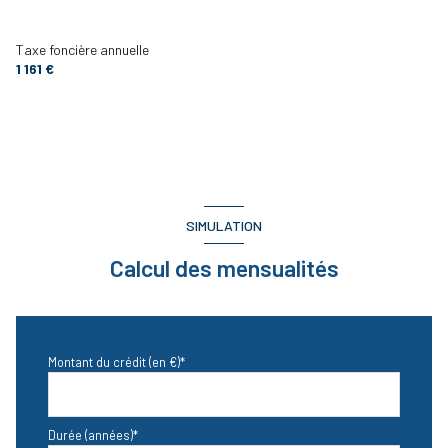
CHAMBRE 1
10.68 m²
arboré
Taxe foncière annuelle
CHAMBRE 2
10.68 m²
1 161 €
salle de bain
5.14 m²
piscinable
TOILETTES
1.8 m²
visiophone
cellier
7.02 m²
interphone
garage
22.80 m²
SIMULATION
Calcul des mensualités
Montant du crédit (en €)*
Durée (années)*