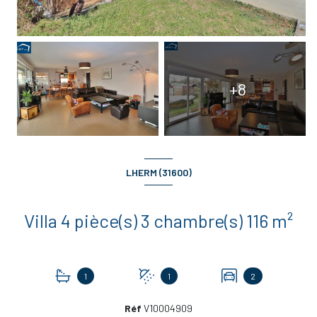
+8
LHERM (31600)
Villa 4 pièce(s) 3 chambre(s) 116 m²
1
1
2
Réf
V10004909