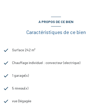
Pourquoi Investir dans cet ensemble immobiliers : Il dispose d'un
emplacement stratégique dans le centre historique de Muret, la
diversité des logements vous offre un potentiel de revenu stable et
vous aurez même l'opportunité d'optimiser le rendement avec le local
commercial lorsque vous l'aurez loué.
A PROPOS DE CE BIEN
Ne manquez pas cette occasion exceptionnelle d'investir dans un
immeuble au potentiel illimité.
Caractéristiques de ce bien
Prix de vente 440000 €
Les informations sur les risques auxquels ce bien est exposé sont
disponibles sur le site Géorisques : www.georisques.gouv.fr
Contactez-nous dès aujourd'hui pour obtenir plus d'informations sur
Surface 242 m²
cet investissement sûr et pour organiser une visite.
Chauffage individuel : convecteur (electrique)
1 garage(s)
5 niveau(x)
vue Dégagée