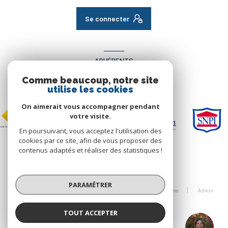
Se connecter
ADHÉRENTS
Comme beaucoup, notre site
Nous adhérons
utilise les cookies
On aimerait vous accompagner pendant
votre visite.
En poursuivant, vous acceptez l'utilisation des
cookies par ce site, afin de vous proposer des
contenus adaptés et réaliser des statistiques !
© 2026 | Tous droits réservés
PARAMÉTRER
Nos honoraires
Nos partenaires
Mentions légales
Admin
Politique RGPD
Cookies
TOUT ACCEPTER
ALGT IMMO
Réalisé par :