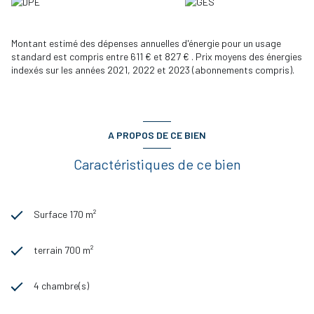
vente 546000 € dont 4% d'honoraires charges acquéreur ne
rentrant pas dans l'assiette des impots soit un prix net vendeur de
525000 €
Montant estimé des dépenses annuelles d'énergie pour un usage
standard est compris entre 611 € et 827 € . Prix moyens des énergies
indexés sur les années 2021, 2022 et 2023 (abonnements compris).
A PROPOS DE CE BIEN
Caractéristiques de ce bien
Surface 170 m²
terrain 700 m²
4 chambre(s)