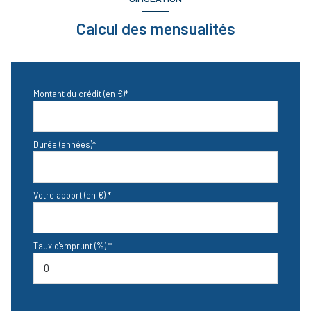
interphone
Calcul des mensualités
Montant du crédit (en €)*
Durée (années)*
Votre apport (en €) *
Taux d'emprunt (%) *