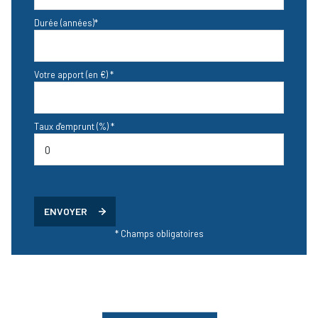
Durée (années)*
Votre apport (en €) *
Taux d'emprunt (%) *
ENVOYER
* Champs obligatoires