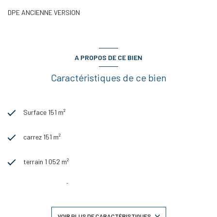
vente 511.675,00 € dont 5.5% d'honoraires charge acquéreur.
DPE ANCIENNE VERSION
A PROPOS DE CE BIEN
Caractéristiques de ce bien
Surface 151 m²
carrez 151 m²
terrain 1 052 m²
séjour 39,54 m²
4 chambre(s)
VOIR PLUS DE CARACTÉRISTIQUES