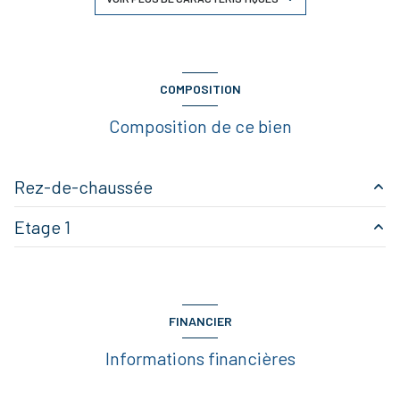
cuisine américaine (équipée)
Chauffage individuel : convecteur (electrique)
COMPOSITION
Composition de ce bien
1 garage(s)
2 parking(s)
Rez-de-chaussée
2 niveau(x)
Etage 1
entrée
2.7 m²
balcon
pièce à vivre
39.54 m²
CHAMBRE 4
17.45 m²
cuisine
9.52 m²
terrasse
FINANCIER
DEGAGEMENT
6.48 m²
interphone
Informations financières
cellier
6.2 m²
CHAMBRE 1
11 m²
quartier la ramee, la rammee, marquisat mirabeau,