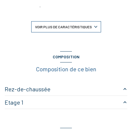
séjour 31,50 m²
4 chambre(s)
VOIR PLUS DE CARACTÉRISTIQUES
1 salle(s) de bain
1 salle(s) d'eau
COMPOSITION
Composition de ce bien
cuisine séparée (équipée)
2 niveau(x)
Rez-de-chaussée
vue sur terrasse
Etage 1
entrée
5.10 m²
terrasse
buanderie
16.50 m²
mezzanine
6.45 m²
salon/sejour
31.50 m²
visiophone
CHAMBRE 3
17.30 m²