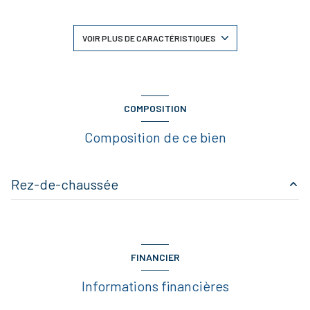
4 chambre(s)
VOIR PLUS DE CARACTÉRISTIQUES
2 salle(s) d'eau
construit en 2006
COMPOSITION
Composition de ce bien
cuisine américaine (équipée)
Chauffage individuel : air pulsé (electrique)
Rez-de-chaussée
2 parking(s)
salon/sejour
48.82 m²
1 niveau(x)
cuisine
15.82 m²
FINANCIER
pièce cheminée
59.81 m²
vue sur jardin
Informations financières
DEGAGEMENT
4.05 m²