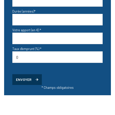
Durée (années)*
Votre apport (en €) *
Taux d'emprunt (%) *
ENVOYER
* Champs obligatoires