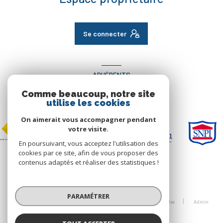
Se connecter
ADHÉRENTS
Comme beaucoup, notre site
Nous adhérons
utilise les cookies
On aimerait vous accompagner pendant
votre visite.
En poursuivant, vous acceptez l'utilisation des
cookies par ce site, afin de vous proposer des
contenus adaptés et réaliser des statistiques !
© 2026 | Tous droits réservés
PARAMÉTRER
Nos honoraires
Nos partenaires
Mentions légales
Admin
Politique RGPD
Cookies