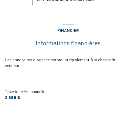
1 salle(s) d'eau
construit en 1993
FINANCIER
Informations financières
TRAD_DETAIL_INFOS_GLOBAL_DEFAULT_CUISINE_FORMATED_A
Chauffage individuel : radiateur (gaz)
Les honoraires d'agence seront intégralement à la charge du
vendeur
2 parking(s)
2 niveau(x)
Taxe foncière annuelle
2 688 €
2ème étage
terrasse
interphone