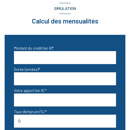
SIMULATION
quartier belbeze
Calcul des mensualités
Montant du crédit (en €)*
Durée (années)*
Votre apport (en €) *
Taux d'emprunt (%) *