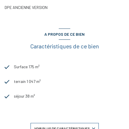
DPE ANCIENNE VERSION
A PROPOS DE CE BIEN
Caractéristiques de ce bien
Surface 175 m²
terrain 1 047 m²
séjour 38 m²
4 chambre(s)
1 salle(s) de bain
VOIR PLUS DE CARACTÉRISTIQUES