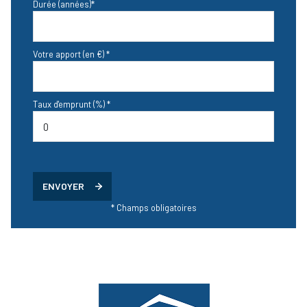
Durée (années)*
Votre apport (en €) *
Taux d'emprunt (%) *
ENVOYER
* Champs obligatoires