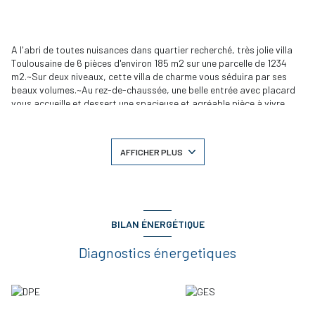
A l'abri de toutes nuisances dans quartier recherché, très jolie villa
Toulousaine de 6 pièces d'environ 185 m2 sur une parcelle de 1234
m2.~Sur deux niveaux, cette villa de charme vous séduira par ses
beaux volumes.~Au rez-de-chaussée, une belle entrée avec placard
vous accueille et dessert une spacieuse et agréable pièce à vivre
traversante, une grande cuisine équipée et aménagée donnant sur
une terrasse et disposant d?une buanderie avec salle d?eau. Vous
profiterez également d?une chambre avec vue sur la piscine, de
AFFICHER PLUS
toilettes et d?un garage.~A l'étage, quatre spacieuses chambres, un
dressing, une salle de bains et des toilettes.~Le jardin clos et arbore
dispose d'une superbe piscine, d?une terrasse couverte, et d?un
local technique avec toilettes.~Rien ne manque à cette jolie villa aux
prestations de qualité (chauffage au sol).~DPE B prix de vente 528
000,00 ? dont 5% d'honoraires charge acquéreur
BILAN ÉNERGÉTIQUE
Diagnostics énergetiques