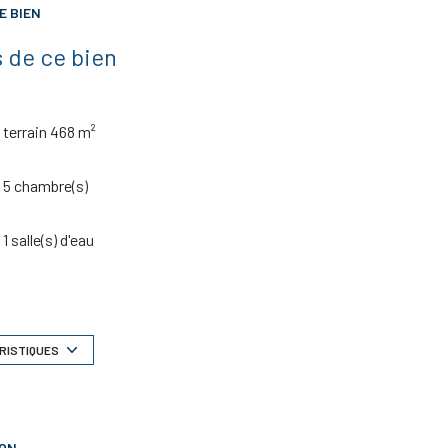
E BIEN
 de ce bien
terrain 468 m²
5 chambre(s)
1 salle(s) d'eau
cuisine séparée (équipée)
1 garage(s)
RISTIQUES
vue sur jardin
ION