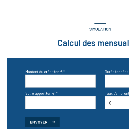
WC
dressing
DEGAGEMENT
SIMULATION
garage
Calcul des mensual
Montant du crédit (en €)*
Durée (années)
Votre apport (en €) *
Taux d'emprunt
ENVOYER