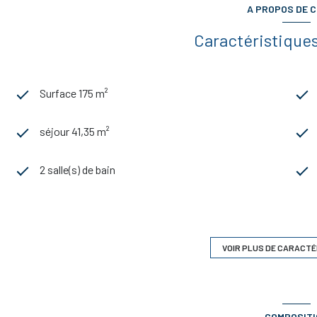
A PROPOS DE C
Caractéristiques
Surface 175 m²
séjour 41,35 m²
2 salle(s) de bain
construit en 1988
Chauffage individuel : radiateur (gaz)
VOIR PLUS DE CARACTÉ
2 niveau(x)
COMPOSIT