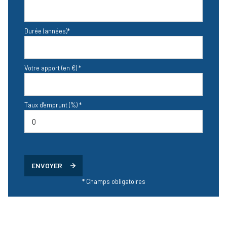
accès handicapé
Durée (années)*
Votre apport (en €) *
Taux d'emprunt (%) *
ENVOYER
* Champs obligatoires