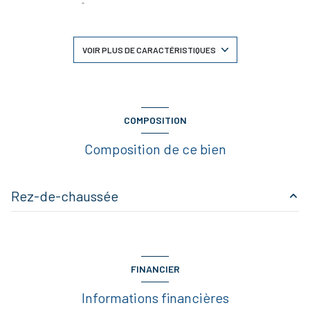
séjour 50 m²
4 chambre(s)
VOIR PLUS DE CARACTÉRISTIQUES
1 salle(s) de bain
1 salle(s) d'eau
COMPOSITION
Composition de ce bien
construit en 2020
cuisine américaine (équipée)
Rez-de-chaussée
Chauffage individuel : au sol (pompe à chaleur)
entrée
3.28 m²
1 garage(s)
cellier
4.15 m²
FINANCIER
WC
2.19 m²
1 parking(s)
Informations financières
cuisine
12.03 m²