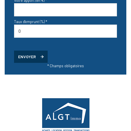
Votre apport (en €) *
Taux d'emprunt (%) *
ENVOYER
* Champs obligatoires