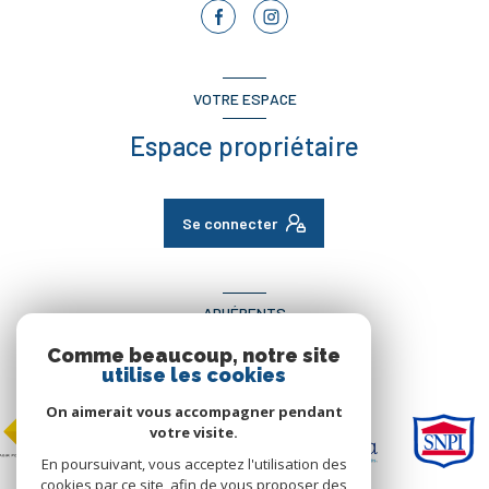
VOTRE ESPACE
Espace propriétaire
Se connecter
ADHÉRENTS
Comme beaucoup, notre site
Nous adhérons
utilise les cookies
On aimerait vous accompagner pendant
votre visite.
En poursuivant, vous acceptez l'utilisation des
cookies par ce site, afin de vous proposer des