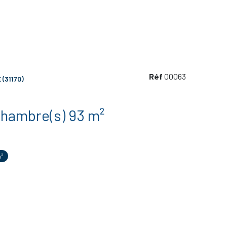
Réf
00063
(31170)
Maison 4 pièce(s) 3 chambre(s) 93 m²
²