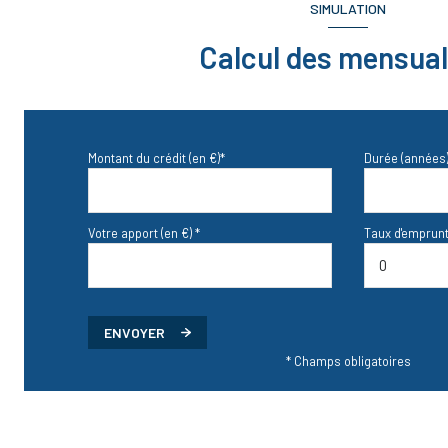
SIMULATION
Calcul des mensual
Montant du crédit (en €)*
Durée (années)
Votre apport (en €) *
Taux d'emprunt
ENVOYER
* Champs obligatoires