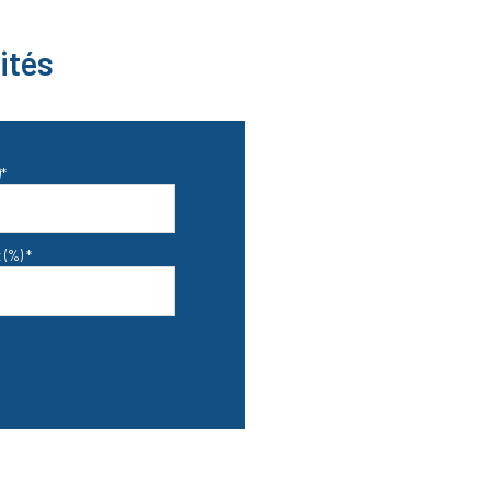
ités
*
 (%) *