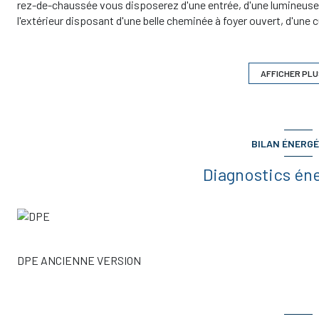
rez-de-chaussée vous disposerez d'une entrée, d'une lumineuse
l'extérieur disposant d'une belle cheminée à foyer ouvert, d'une 
accéderez au coin nuit par un dégagement distribuant une spaci
mezzanine, petit salon, bureau),~une salle d'eau et des toilett
avec placard et une salle d'eau avec toilettes.~La maison dispos
AFFICHER PLU
jardin clos et arboré, une grande piscine et un puits.~Rien ne man
vente 399.500.00 ? dont 4,99 % d'honoraires charge acquéreur.
BILAN ÉNERGÉ
Diagnostics én
DPE ANCIENNE VERSION