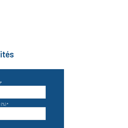
26 m²
1 m²
6 m²
2 m²
3 m²
ités
5 m²
8 m²
35 m²
*
3 m²
24 m²
 (%) *
20 m²
3 m²