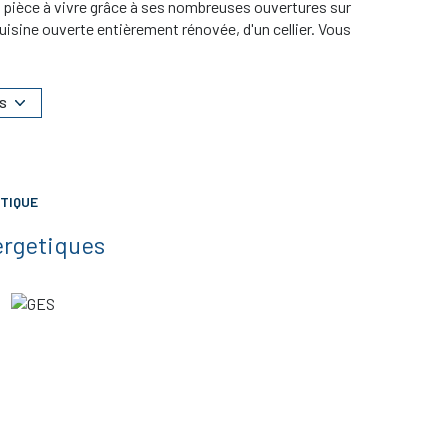
 pièce à vivre grâce à ses nombreuses ouvertures sur
cuisine ouverte entièrement rénovée, d'un cellier. Vous
euse chambre, trois pièces en enfilade (chambre avec
es.~A l'étage, un dégagement distribue deux chambres
e d'un grand garage et d'une belle véranda.~Dans le
S
que à cette villa au fort potentiel.~DPE D - Prix de
TIQUE
ergetiques