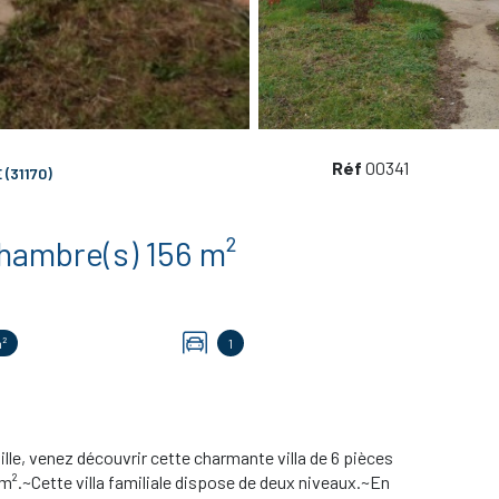
Réf
00341
(31170)
Maison 6 pièce(s) 4 chambre(s) 156 m²
m²
1
ille, venez découvrir cette charmante villa de 6 pièces
 m².~Cette villa familiale dispose de deux niveaux.~En