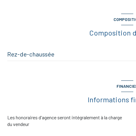
COMPOSIT
Composition d
Rez-de-chaussée
CHAMBRE 1
CHAMBRE 4
FINANCIE
CHAMBRE 3
Informations f
LOCAL TECHNIQUE
Les honoraires d'agence seront intégralement à la charge
BUREAU
du vendeur
SALLE DE JEUX