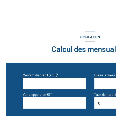
CHAMBRE 2
TOILETTES
SALLE D'EAU
DEGAGEMENT
SIMULATION
DEGAGEMENT
Calcul des mensual
CELLIER
CUISINE
SEJOUR
Montant du crédit (en €)*
Durée (années)
ENTREE
GARAGE
Votre apport (en €) *
Taux d'emprunt
VERANDA
SALLE D'EAU