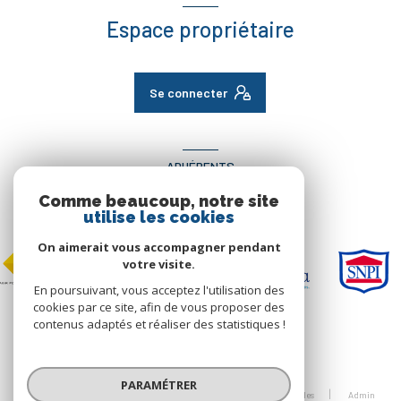
Espace propriétaire
Se connecter
ADHÉRENTS
Comme beaucoup, notre site
Nous adhérons
utilise les cookies
On aimerait vous accompagner pendant
votre visite.
En poursuivant, vous acceptez l'utilisation des
cookies par ce site, afin de vous proposer des
contenus adaptés et réaliser des statistiques !
© 2026 | Tous droits réservés
PARAMÉTRER
Nos honoraires
Nos partenaires
Mentions légales
Admin