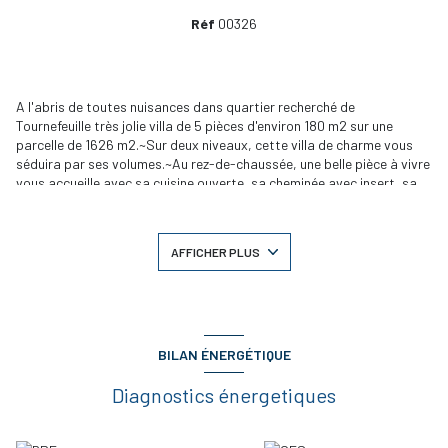
Réf
00326
A l'abris de toutes nuisances dans quartier recherché de
Tournefeuille très jolie villa de 5 pièces d'environ 180 m2 sur une
parcelle de 1626 m2.~Sur deux niveaux, cette villa de charme vous
séduira par ses volumes.~Au rez-de-chaussée, une belle pièce à vivre
vous accueille avec sa cuisine ouverte, sa cheminée avec insert, sa
véranda. Vous disposerez également d'une superbe suite parentale
(chambre,dressing, salle d.eau, salle de bains avec j'accuzi,
toilettes), un bureau avec vue sur la piscine, des toilettes et un
AFFICHER PLUS
garage.~A l'étage, deux spacieuses chambres et une salle de
bains.~Le jardin clos et arbore disposé d'une superbe piscine.~Rien
ne manque à cette jolie villa ~DPE D prix de vente 517 000 ? dont
3,82% d.honoraires charge acquereur
BILAN ÉNERGÉTIQUE
Diagnostics énergetiques