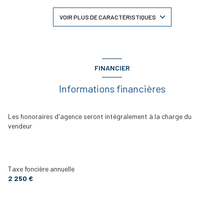
2 salle(s) de bain
VOIR PLUS DE CARACTÉRISTIQUES
construit en 1991
cuisine américaine
FINANCIER
Informations financières
Chauffage individuel : radiateur (electrique)
2 parking(s)
Les honoraires d'agence seront intégralement à la charge du
vendeur
2 niveau(x)
2ème étage
Taxe foncière annuelle
2 250 €
terrasse
interphone