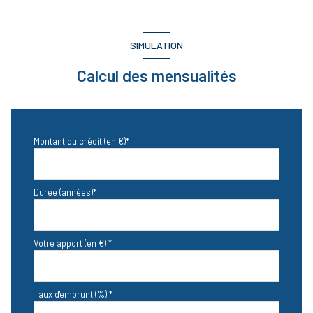
quartier la ramee
SIMULATION
Calcul des mensualités
Montant du crédit (en €)*
Durée (années)*
Votre apport (en €) *
Taux d'emprunt (%) *