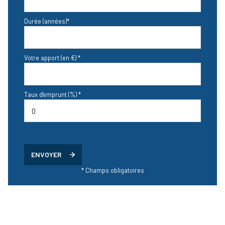
Durée (années)*
Votre apport (en €) *
Taux d'emprunt (%) *
ENVOYER
* Champs obligatoires