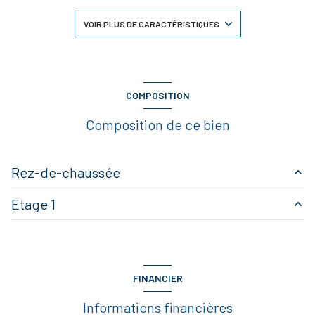
3 chambre(s)
VOIR PLUS DE CARACTÉRISTIQUES
1 salle(s) de bain
construit en 2015
COMPOSITION
Composition de ce bien
cuisine séparée (équipée)
Chauffage individuel : radiateur (gaz)
Rez-de-chaussée
1 garage(s)
Etage 1
entrée
2.90 m²
3 parking(s)
Salon/Séjour/Cuisine
34.60 m²
DEGAGEMENT
2.20 m²
WC
3.45 m²
exposition Ouest
chambre
11.65 m²
FINANCIER
chambre
10.40 m²
1 côté(s) mitoyen(s)
Informations financières