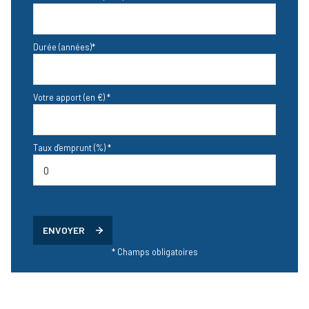
Durée (années)*
Votre apport (en €) *
Taux d'emprunt (%) *
ENVOYER
* Champs obligatoires