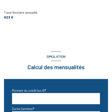
CHAMBRE 1
11 m²
Taxe foncière annuelle
CHAMBRE 2
9 m²
923 €
CHAMBRE 3
9 m²
SALLE DE BAINS
4 m²
TOILETTES
1 m²
TERRASSE
7 m²
SIMULATION
Calcul des mensualités
Montant du crédit (en €)*
Durée (années)*