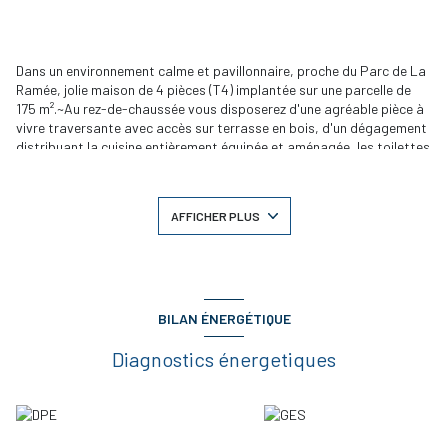
Dans un environnement calme et pavillonnaire, proche du Parc de La
Ramée, jolie maison de 4 pièces (T4) implantée sur une parcelle de
175 m².~Au rez-de-chaussée vous disposerez d'une agréable pièce à
vivre traversante avec accès sur terrasse en bois, d'un dégagement
distribuant la cuisine entièrement équipée et aménagée, les toilettes
et le garage.~A l'étage, un coin bureau, trois chambres, une salle de
bains et des toilettes.~Cette maison aux normes RT 2012 et aux
lignes contemporaines vous séduira par la qualité de ces
AFFICHER PLUS
prestations~Idéal couple ou petite famille, elle est actuellement
louée au prix de 1014,65 € par mois jusqu'en décembre 2019. DPE A
.Prix de vente net acquéreur 270 300,00 € dont 6% d'honoraires
charge acquéreur. Prix net vendeur 255.000,00 €
BILAN ÉNERGÉTIQUE
Diagnostics énergetiques