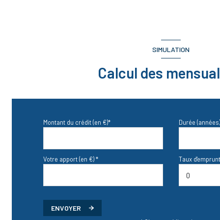
SIMULATION
Calcul des mensual
Montant du crédit (en €)*
Durée (années)
Votre apport (en €) *
Taux d'emprunt
ENVOYER