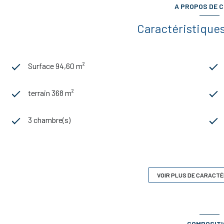
A PROPOS DE C
Caractéristiques
Surface 94,60 m²
terrain 368 m²
3 chambre(s)
1 salle(s) d'eau
cuisine séparée
VOIR PLUS DE CARACTÉ
1 garage(s)
COMPOSIT