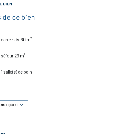
E BIEN
 de ce bien
carrez 94,60 m²
séjour 29 m²
1 salle(s) de bain
construit en 1980
Chauffage individuel : radiateur (gaz)
RISTIQUES
2 parking(s)
ION