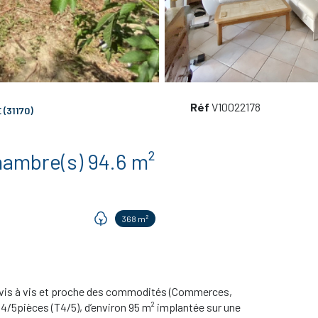
Réf
V10022178
(31170)
Maison 4 pièce(s) 3 chambre(s) 94.6 m²
368 m²
 vis à vis et proche des commodités (Commerces,
 4/5pièces (T4/5), d’environ 95 m² implantée sur une