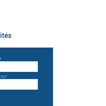
ités
*
 (%) *