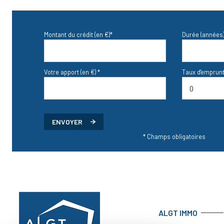
Montant du crédit (en €)*
Durée (années)
Votre apport (en €) *
Taux d'emprunt
ENVOYER
* Champs obligatoires
ALGT IMMO