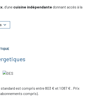
ux
, d’une
cuisine indépendante
donnant accès à la
séparées
, ainsi qu’un
cellier
pour plus de rangement.
ensuel hors charges :
641,93 €
+
94 €
de charges).
S
ite !
TIQUE
ergetiques
standard est compris entre 803 € et 1 087 € . Prix
3 (abonnements compris).