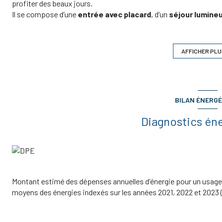
profiter des beaux jours.
Il se compose d’une
entrée avec placard
, d’un
séjour lumine
loggia, de
deux chambres
, d’une
salle de bain
, de
toilettes 
Deux
places de parking extérieures
complètent ce bien.
Investissement locatif
: le logement est vendu
loué
(loyer m
AFFICHER PLU
Charges annuelles de copropriété 1627,75 €
Contactez-nous
pour plus d’informations ou organiser une vis
BILAN ÉNERGÉ
Diagnostics én
Montant estimé des dépenses annuelles d'énergie pour un usage 
moyens des énergies indexés sur les années 2021, 2022 et 202