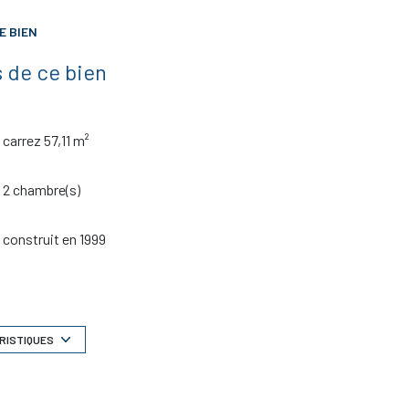
E BIEN
 de ce bien
carrez 57,11 m²
2 chambre(s)
construit en 1999
Chauffage individuel : convecteur (electrique)
exposition Sud-Ouest
RISTIQUES
1er étage