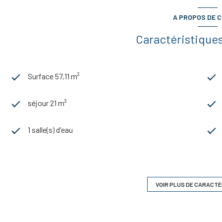
A PROPOS DE C
Caractéristiques
Surface 57,11 m²
séjour 21 m²
1 salle(s) d'eau
cuisine séparée
2 parking(s)
VOIR PLUS DE CARACTÉ
1 niveau(x)