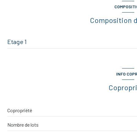
COMPOSIT
2 étage(s)
Composition d
cave
Etage 1
entrée
cuisine
INFO COP
salon/sejour
Copropr
chambre
chambre
Copropriété
DEGAGEMENT
Nombre de lots
salle d'eau