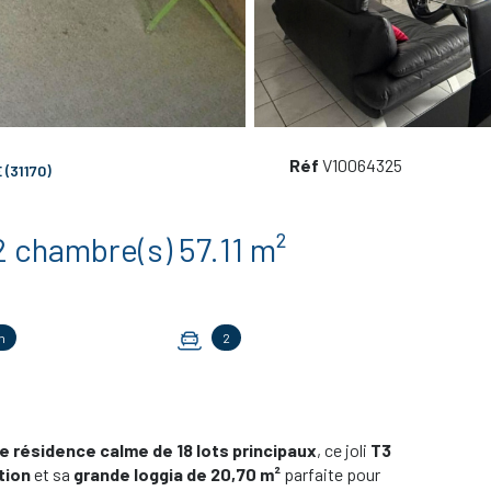
Réf
V10064325
(31170)
Appartement 3 pièce(s) 2 chambre(s) 57.11 m²
n
2
e résidence calme de 18 lots principaux
, ce joli
T3
tion
et sa
grande loggia de 20,70 m²
parfaite pour