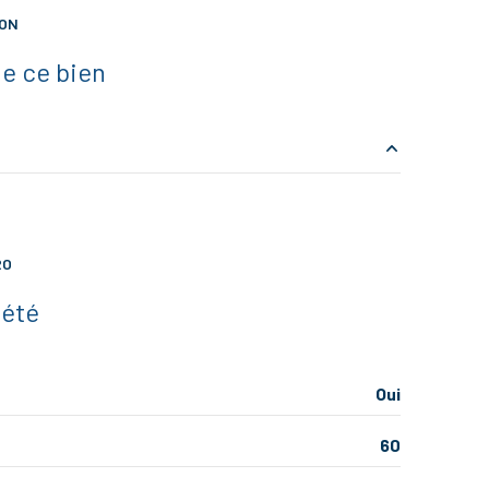
ION
vue degagée
e ce bien
balcon
2.71 m²
m²
RO
21.31 m²
iété
9.33 m²
9.14 m²
Oui
2.87 m²
60
3.19 m²