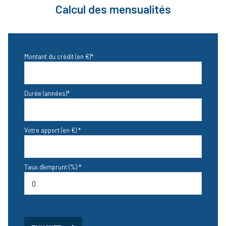
Calcul des mensualités
Montant du crédit (en €)*
Durée (années)*
Votre apport (en €) *
Taux d'emprunt (%) *