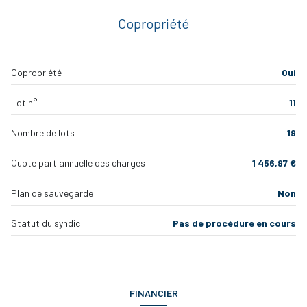
CHAMBRE 2
6.06 m2 loi carrez - 16.78 m²
balcon 1
2.24 m²
Copropriété
balcon
balcon 2
2.09 m²
interphone
pièce à vivre
32.47 m2 loi carrez - 34.01 m²
Copropriété
Oui
quartier centre
Lot n°
11
Nombre de lots
19
Quote part annuelle des charges
1 456,97 €
Plan de sauvegarde
Non
Statut du syndic
Pas de procédure en cours
FINANCIER