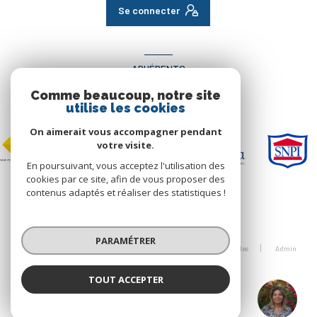
Se connecter
ADHÉRENTS
Comme beaucoup, notre site
Nous adhérons
utilise les cookies
On aimerait vous accompagner pendant
votre visite.
En poursuivant, vous acceptez l'utilisation des
cookies par ce site, afin de vous proposer des
contenus adaptés et réaliser des statistiques !
© 2026 | Tous droits réservés
PARAMÉTRER
Nos honoraires
Nos partenaires
Mentions légales
Admin
Politique RGPD
Cookies
TOUT ACCEPTER
ALGT IMMO
Réalisé par :
Agence