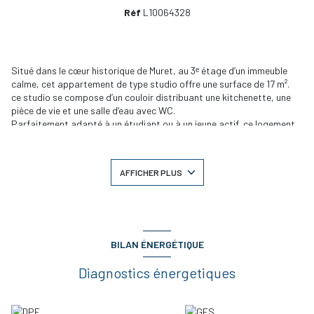
Réf
L10064328
Situé dans le cœur historique de Muret, au 3ᵉ étage d’un immeuble
calme, cet appartement de type studio offre une surface de 17 m².
ce studio se compose d’un couloir distribuant une kitchenette, une
pièce de vie et une salle d’eau avec WC.
Parfaitement adapté à un étudiant ou à un jeune actif, ce logement
offre un cadre de vie pratique et central.
Le studio est disponible immédiatement.
Conditions de location :
AFFICHER PLUS
Le loyer mensuel est fixé à 310 euros, auquel s’ajoutent 25 euros de
charges, soit un total de 335 euros par mois charges comprises. Le
dépot de garantie est de 310 euros.
Les honoraires de location sont de 221 € dont 51 € d'honoraire
d'état des lieux.
Environnement et accessibilité :
BILAN ÉNERGÉTIQUE
Le studio bénéficie d’un emplacement privilégié, à moins de 10
minutes à pied de la gare de Muret et à proximité directe des lignes
Diagnostics énergetiques
de bus.
Vous profiterez également de tous les services du centre-ville :
commerces, marché, restaurants, équipements publics,